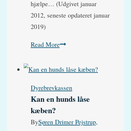
hjælpe… (Udgivet januar
2012, seneste opdateret januar
2019)
Hvorfor
Read More
slikker
og
bider
Dyrebrevkassen
min
Kan en hunds låse
hunkat
kæben?
alt
By
Søren Drimer Pejstrup,
sin