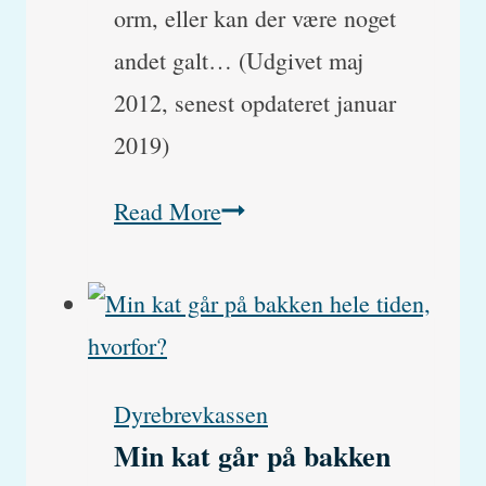
orm, eller kan der være noget
andet galt… (Udgivet maj
2012, senest opdateret januar
2019)
Gammel
Read More
kat,
der
spiser
meget,
Dyrebrevkassen
men
Min kat går på bakken
taber