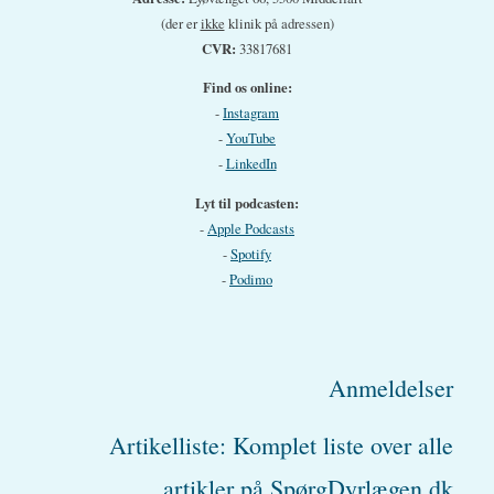
(der er
ikke
klinik på adressen)
CVR:
33817681
Find os online:
-
Instagram
-
YouTube
-
LinkedIn
Lyt til podcasten:
-
Apple Podcasts
-
Spotify
-
Podimo
Anmeldelser
Artikelliste: Komplet liste over alle
artikler på SpørgDyrlægen.dk