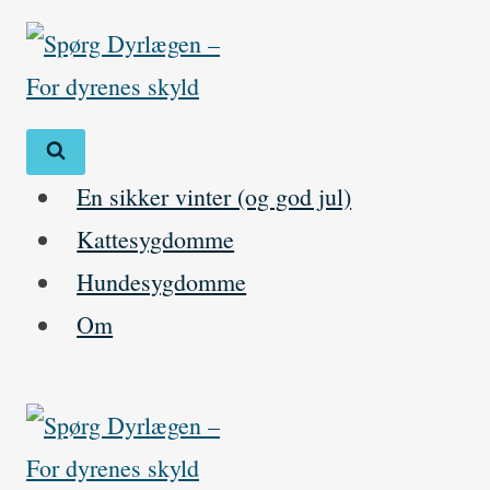
Skip
to
content
En sikker vinter (og god jul)
Kattesygdomme
Hundesygdomme
Om