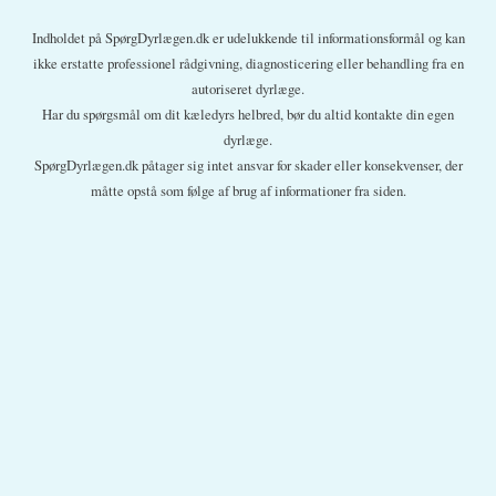
Indholdet på SpørgDyrlægen.dk er udelukkende til informationsformål og kan
ikke erstatte professionel rådgivning, diagnosticering eller behandling fra en
autoriseret dyrlæge.
Har du spørgsmål om dit kæledyrs helbred, bør du altid kontakte din egen
dyrlæge.
SpørgDyrlægen.dk påtager sig intet ansvar for skader eller konsekvenser, der
måtte opstå som følge af brug af informationer fra siden.
En sikker vinter (og god jul)
Kattesygdomme
Hundesygdomme
Om