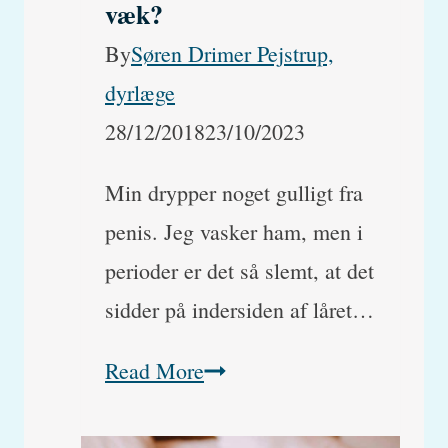
væk?
By
Søren Drimer Pejstrup,
dyrlæge
28/12/2018
23/10/2023
Min drypper noget gulligt fra
penis. Jeg vasker ham, men i
perioder er det så slemt, at det
sidder på indersiden af låret…
Min
Read More
hund
drypper