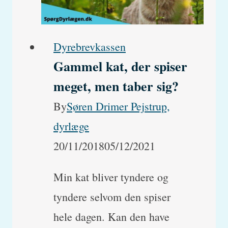
noget
der
ligner
Dyrebrevkassen
Gammel kat, der spiser
kaffegrums
meget, men taber sig?
By
Søren Drimer Pejstrup,
dyrlæge
20/11/2018
05/12/2021
Min kat bliver tyndere og
tyndere selvom den spiser
hele dagen. Kan den have