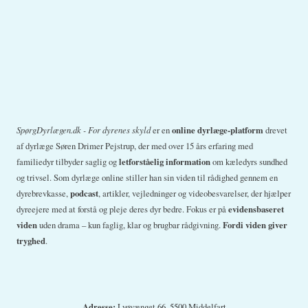
SpørgDyrlægen.dk - For dyrenes skyld
er en
online dyrlæge-platform
drevet
af dyrlæge Søren Drimer Pejstrup, der med over 15 års erfaring med
familiedyr tilbyder saglig og
letforståelig information
om kæledyrs sundhed
og trivsel. Som dyrlæge online stiller han sin viden til rådighed gennem en
dyrebrevkasse,
podcast
, artikler, vejledninger og videobesvarelser, der hjælper
dyreejere med at forstå og pleje deres dyr bedre. Fokus er på
evidensbaseret
viden
uden drama – kun faglig, klar og brugbar rådgivning.
Fordi viden giver
tryghed
.
Adresse:
Lyøvænget 66, 5500 Middelfart