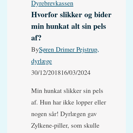
Dyrebrevkassen
hele
Hvorfor slikker og bider
tiden,
min hunkat alt sin pels
hvorfor?
af?
By
Søren Drimer Pejstrup,
dyrlæge
30/12/2018
16/03/2024
Min hunkat slikker sin pels
af. Hun har ikke lopper eller
nogen sår! Dyrlægen gav
Zylkene-piller, som skulle