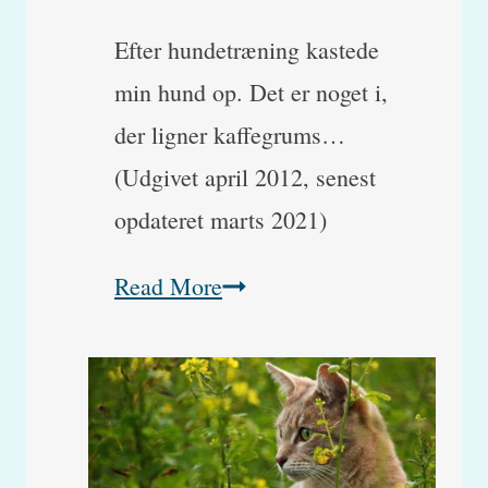
Efter hundetræning kastede
min hund op. Det er noget i,
der ligner kaffegrums…
(Udgivet april 2012, senest
opdateret marts 2021)
Hund
Read More
med
voldsom
opkast
af