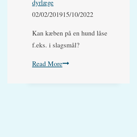
dyrlæge
pels
02/02/2019
15/10/2022
af?
Kan kæben på en hund låse
f.eks. i slagsmål?
Kan
Read More
en
hunds
låse
kæben?