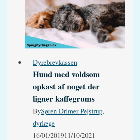
og
har
forhudsbetændelse.
Hvorfor
går
Dyrebrevkassen
Hund med voldsom
det
opkast af noget der
ikke
ligner kaffegrums
væk?
By
Søren Drimer Pejstrup,
dyrlæge
16/01/2019
11/10/2021