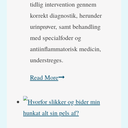
tidlig intervention gennem
korrekt diagnostik, herunder
urinprøver, samt behandling
med specialfoder og
antiinflammatorisk medicin,
understreges.
Min
Read More
kat
går
på
bakken