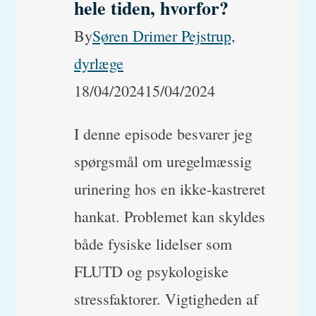
hele tiden, hvorfor?
sig?
By
Søren Drimer Pejstrup,
dyrlæge
18/04/2024
15/04/2024
I denne episode besvarer jeg
spørgsmål om uregelmæssig
urinering hos en ikke-kastreret
hankat. Problemet kan skyldes
både fysiske lidelser som
FLUTD og psykologiske
stressfaktorer. Vigtigheden af