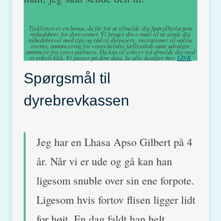
Tjeklisten er en bonus, du får for at tilmelde dig SpørgDyrlægens
nyhedsbrev for dyrevenner. Vi bruger din e-mail til at sende dig
nyhedsbrevet med tips og råd til dyreejere, invitationer til online
events, annoncering for vores betalte fællesskab samt udvalgte
annoncer fra vores partnere. Du kan til enhver tid afmelde dig med
et enkelt klik. Vi passer på dine data. Se alle detaljer her:
LINK
Spørgsmål til
dyrebrevkassen
Jeg har en Lhasa Apso Gilbert på 4
år. Når vi er ude og gå kan han
ligesom snuble over sin ene forpote.
Ligesom hvis fortov flisen ligger lidt
for højt. En dag faldt han helt