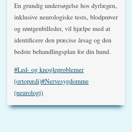
En grundig undersøgelse hos dyrlægen,
inklusive neurologiske tests, blodprøver
og røntgenbilleder, vil hjælpe med at
identificere den præcise årsag og den
bedste behandlingsplan for din hund.
Post
#
Led- og knogleproblemer
Tags:
(ortopædi)
#
Nervesygdomme
(neurologi)