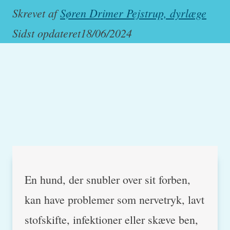
Skrevet af
Søren Drimer Pejstrup, dyrlæge
Sidst opdateret
18/06/2024
En hund, der snubler over sit forben,
kan have problemer som nervetryk, lavt
stofskifte, infektioner eller skæve ben,