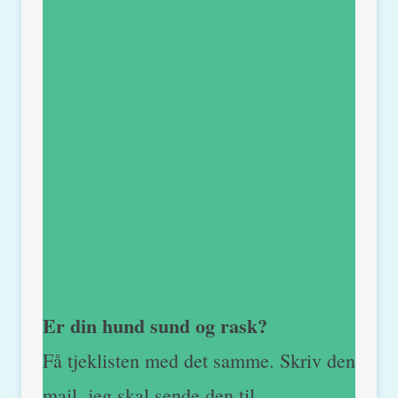
Er din hund sund og rask?
Få tjeklisten med det samme. Skriv den
mail, jeg skal sende den til.