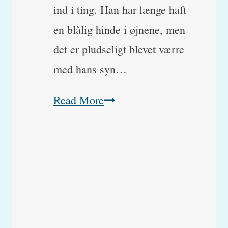
ind i ting. Han har længe haft
en blålig hinde i øjnene, men
det er pludseligt blevet værre
med hans syn…
Min
Read More
hund
er
pludselig
blevet
blind.
Hvad