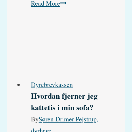
Hvorfor
Read More
får
katten
klumper
og
knuder
i
pelsen?
Dyrebrevkassen
Hvordan fjerner jeg
kattetis i min sofa?
By
Søren Drimer Pejstrup,
dyrlæge