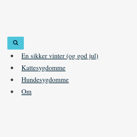
Skip
to
content
En sikker vinter (og god jul)
Kattesygdomme
Hundesygdomme
Om