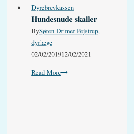
kan
Dyrebrevkassen
Hundesnude skaller
det
være?
By
Søren Drimer Pejstrup,
dyrlæge
02/02/2019
12/02/2021
Hundesnude
Read More
skaller